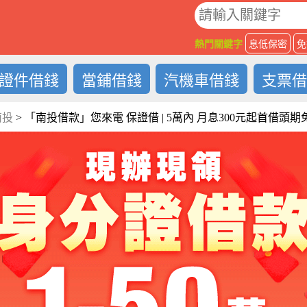
O
熱門關鍵字
息低保密
免
證件借錢
當鋪借錢
汽機車借錢
支票
南投
>
「南投借款」您來電 保證借 | 5萬內 月息300元起首借頭期