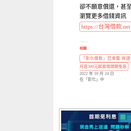
卻不願意償還，甚
瀏覽更多借錢資訊
https://台灣借款.ne
相關
「彰化借款」您來電 保證借
月息300元起首借頭期免息
2022 年 10 月 24 日
在「彰化」中