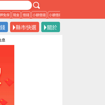
押免保
現金
借錢
小額借錢
小額借款
借款
借錢
縣市快選
關於
免息