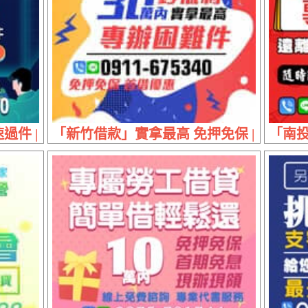
過件 | 現金馬上送達 問題秒解
「新竹借款」實拿最高 免押免保 | 30萬內
「南投