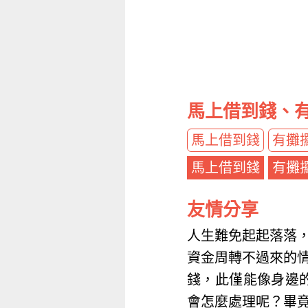
馬上借到錢、
馬上借到錢
有攤
馬上借到錢
有攤
友情分享
人生難免起起落落
資金周轉不過來的
錢，此僅能像身邊
會怎麼處理呢？畢