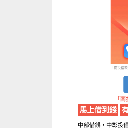
「南投借款」
「南
馬上借到錢
中部借錢，中彰投