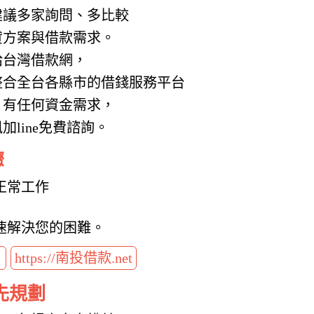
建議多家詢問、多比較
貸方案與借款需求。
給台灣借款網，
整合全台各縣市的借錢服務平台
，有任何資金需求，
line免費諮詢。
驟
正常工作
速解決您的困難。
t
https://南投借款.net
先規劃