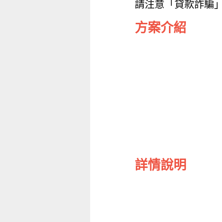
請注意「貸款詐騙
方案介紹
詳情說明