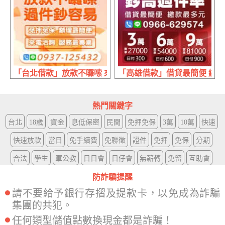
「台北借款」放款不囉嗦 來電洽詢服務最專業 | 免押免保 
「高雄借款」借貸最簡便 繳款最多元
熱門關鍵字
台北
18歲
資金
息低保密
民間
免押免保
3萬
10萬
快速
快速放款
當日
免手續費
免聯徵
證件
免押
免保
分期
合法
學生
軍公教
日日會
日仔會
無薪轉
免留
互助會
防詐騙提醒
請不要給予銀行存摺及提款卡，以免成為詐騙
集團的共犯。
任何類型儲值點數換現金都是詐騙！