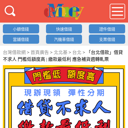
借錢LOGO
小額借錢
快速借錢
證件借錢
當鋪借錢
汽機車借錢
支票借錢
台灣借款網
>
首頁廣告
>
北北基
>
台北
>
「台北借款」借貸
不求人 門檻低額度高 | 繳款最低利 應急補貨週轉軋票