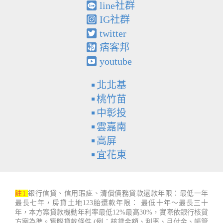
line社群
IG社群
twitter
痞客邦
youtube
北北基
桃竹苗
中彰投
雲嘉南
高屏
宜花東
註1
銀行信貸、信用瑕疵、清償債務貸款還款年限：最低一年
最長七年，房貸土地123胎還款年限： 最低十年～最長三十
年，本方案貸款機動年利率最低12%最高30%，實際依銀行核貸
方案為準。實際貸款條件 (例：核貸金額、利率、月付金、帳管