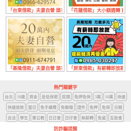
「台東借款」夫妻自營 頭次借貸 | 20萬內 頭期免息
「花蓮借款」大小額週轉 資金調度
「基隆借款」夫妻自營 頭次借貸 | 20萬內 頭期免息
「屏東借款」有薪轉即放款 提前
熱門關鍵字
台北
18歲
資金
息低保密
民間
免押免保
3萬
10萬
快速
快速放款
當日
免手續費
免聯徵
證件
免押
免保
分期
合法
學生
軍公教
日日會
日仔會
無薪轉
免留
互助會
防詐騙提醒