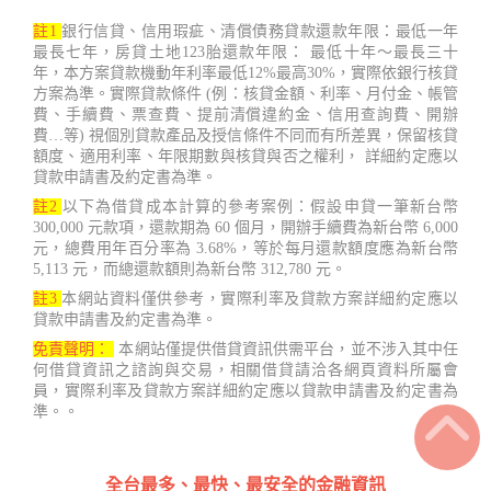
註1
銀行信貸、信用瑕疵、清償債務貸款還款年限：最低一年
最長七年，房貸土地123胎還款年限： 最低十年～最長三十
年，本方案貸款機動年利率最低12%最高30%，實際依銀行核貸
方案為準。實際貸款條件 (例：核貸金額、利率、月付金、帳管
費、手續費、票查費、提前清償違約金、信用查詢費、開辦
費…等) 視個別貸款產品及授信條件不同而有所差異，保留核貸
額度、適用利率、年限期數與核貸與否之權利， 詳細約定應以
貸款申請書及約定書為準。
註2
以下為借貸成本計算的參考案例：假設申貸一筆新台幣
300,000 元款項，還款期為 60 個月，開辦手續費為新台幣 6,000
元，總費用年百分率為 3.68%，等於每月還款額度應為新台幣
5,113 元，而總還款額則為新台幣 312,780 元。
註3
本網站資料僅供參考，實際利率及貸款方案詳細約定應以
貸款申請書及約定書為準。
免責聲明：
本網站僅提供借貸資訊供需平台，並不涉入其中任
何借貸資訊之諮詢與交易，相關借貸請洽各網頁資料所屬會
員，實際利率及貸款方案詳細約定應以貸款申請書及約定書為
準。。
全台最多、最快、最安全的金融資訊