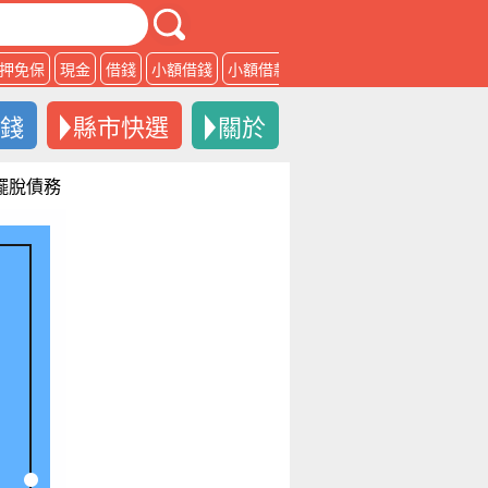
押免保
現金
借錢
小額借錢
小額借款
借款
借錢
縣市快選
關於
付擺脫債務