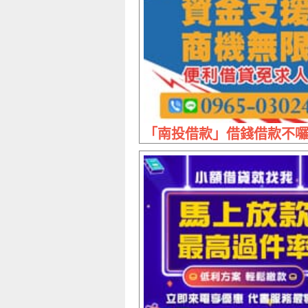
「南投借款」借錢借款不囉嗦