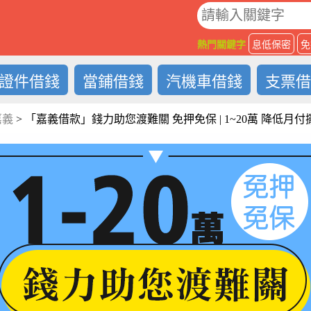
O
熱門關鍵字
息低保密
免
證件借錢
當鋪借錢
汽機車借錢
支票
嘉義
>
「嘉義借款」錢力助您渡難關 免押免保 | 1~20萬 降低月