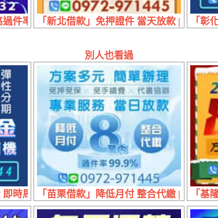
過件率 | 低利方案 輕鬆繳款
「新北借款」免押證件 當天放款 | 30萬
「彰化
別人也看過
即時周轉掌握商機 | 30萬內 條件好談彈性分期
「苗栗借款」降低月付 整合代繳 | 8萬內
「基隆