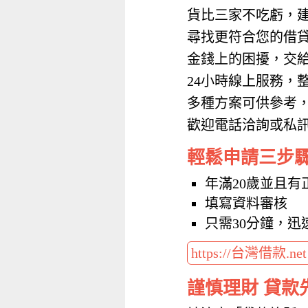
貨比三家不吃虧，
尋找更符合您的借
金錢上的困擾，交
24小時線上服務，
多種方案可供參考
歡迎電話洽詢或私訊加
輕鬆申請三步
年滿20歲並且有
填寫資料審核
只需30分鐘，迅
https://台灣借款.ne
謹慎理財 貸款