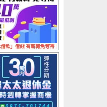
 夫妻經營 來電即撥款免擔心
借款」借錢 有薪轉免等待 | 40萬內 保證最低利