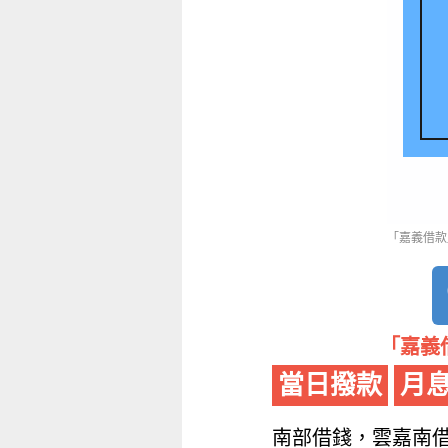
「嘉義借款」
「嘉義借
當日撥款
月息
南部借錢，雲嘉南