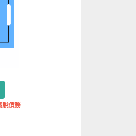
付擺脫債務