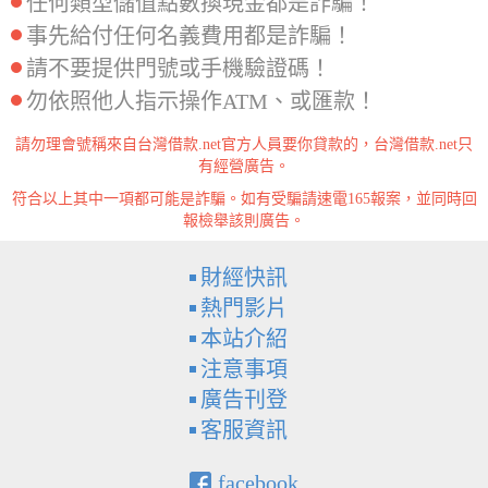
任何類型儲值點數換現金都是詐騙！
事先給付任何名義費用都是詐騙！
請不要提供門號或手機驗證碼！
勿依照他人指示操作ATM、或匯款！
請勿理會號稱來自台灣借款.net官方人員要你貸款的，台灣借款.net只
有經營廣告。
符合以上其中一項都可能是詐騙。如有受騙請速電165報案，並同時回
報檢舉該則廣告。
財經快訊
熱門影片
本站介紹
注意事項
廣告刊登
客服資訊
facebook