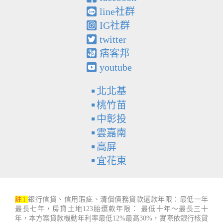
line社群
IG社群
twitter
痞客邦
youtube
北北基
桃竹苗
中彰投
雲嘉南
高屏
宜花東
註1
銀行信貸、信用瑕疵、清償債務貸款還款年限：最低一年
最長七年，房貸土地123胎還款年限： 最低十年～最長三十
年，本方案貸款機動年利率最低12%最高30%，實際依銀行核貸