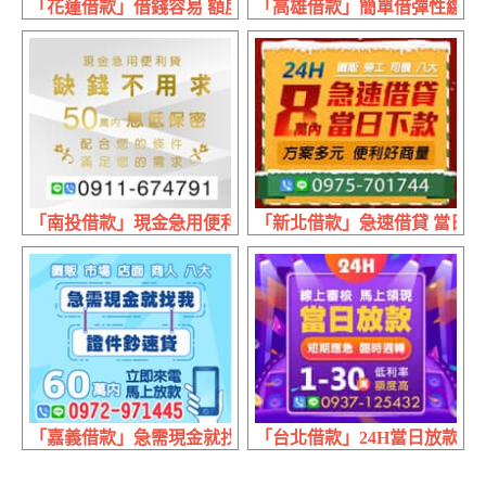
「花蓮借款」借錢容易 額度好談 | 1~20萬 專業諮詢輕鬆繳款
「高雄借款」簡單借彈性繳 本利攤
「南投借款」現金急用便利貸 缺錢不用求 | 50萬內 配合
「新北借款」急速借貸 當日下款
「嘉義借款」急需現金就找我 證件超速貸 | 60萬內 來電立
「台北借款」24H當日放款 短期