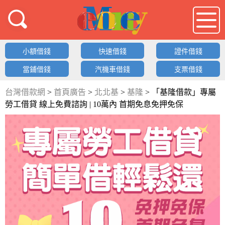
借錢LOGO
小額借錢
快速借錢
證件借錢
當鋪借錢
汽機車借錢
支票借錢
台灣借款網
>
首頁廣告
>
北北基
>
基隆
>
「基隆借款」專屬
勞工借貸 線上免費諮詢 | 10萬內 首期免息免押免保