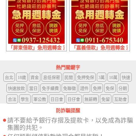
「屏東借款」急用週轉金 沒有銀行高門檻 | 拒絕錢莊的暴利
「嘉義借款」急用週轉金 沒有
熱門關鍵字
台北
18歲
資金
息低保密
民間
免押免保
3萬
10萬
快速
快速放款
當日
免手續費
免聯徵
證件
免押
免保
分期
合法
學生
軍公教
日日會
日仔會
無薪轉
免留
互助會
防詐騙提醒
請不要給予銀行存摺及提款卡，以免成為詐騙
集團的共犯。