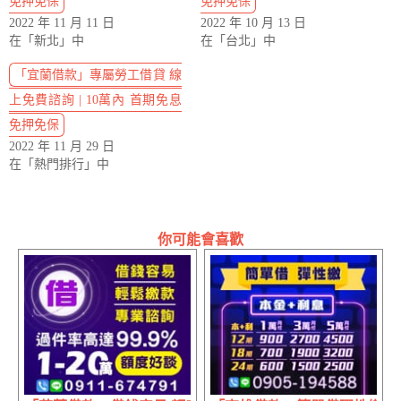
免押免保
免押免保
2022 年 11 月 11 日
2022 年 10 月 13 日
在「新北」中
在「台北」中
「宜蘭借款」專屬勞工借貸 線
上免費諮詢 | 10萬內 首期免息
免押免保
2022 年 11 月 29 日
在「熱門排行」中
你可能會喜歡