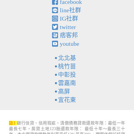
facebook
line社群
IG社群
twitter
痞客邦
youtube
北北基
桃竹苗
中彰投
雲嘉南
高屏
宜花東
註1
銀行信貸、信用瑕疵、清償債務貸款還款年限：最低一年
最長七年，房貸土地123胎還款年限： 最低十年～最長三十