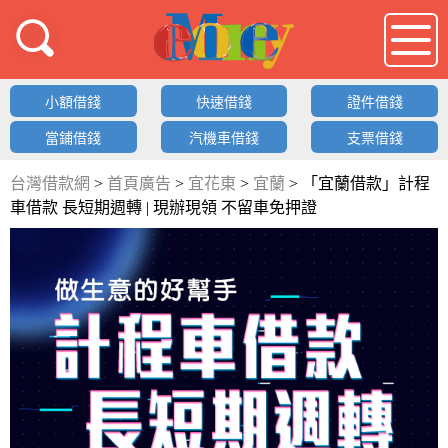
借錢LOGO
小額借錢
快速借錢
證件借錢
當鋪借錢
汽機車借錢
支票借錢
台灣借款網
>
首頁廣告
>
宜花東
>
宜蘭
>
「宜蘭借款」計程
車借款 長短期週轉 | 現辦現領 不留車免押證