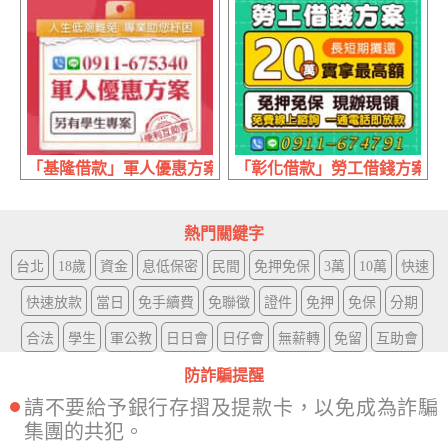
「基隆借款」軍人優惠方案 另有學生專案 | 便利互助會 專
「彰化借款」勞工借錢方案 實拿
熱門關鍵字
台北
18歲
資金
息低保密
民間
免押免保
3萬
10萬
快速
快速放款
當日
免手續費
免聯徵
證件
免押
免保
分期
合法
學生
軍公教
日日會
日仔會
無薪轉
免留
互助會
防詐騙提醒
請不要給予銀行存摺及提款卡，以免成為詐騙
集團的共犯。