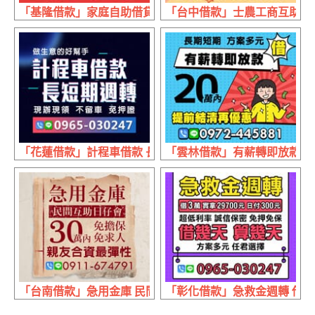
「基隆借款」家庭自助借貸 現金急速放款 | 6萬內 低門檻
「台中借款」士農工商互助會 來
「花蓮借款」計程車借款 長短期週轉 | 現辦現領 不留車免
「雲林借款」有薪轉即放款 提前
「台南借款」急用金庫 民間互助日仔會 | 30萬內 免擔保免
「彰化借款」急救金週轉 借幾天算