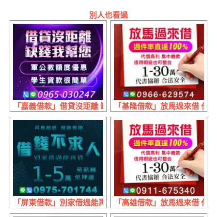
別人也看過
「嘉義借款」借貸沒距離 缺錢我幫您 | 軍公教額度優惠 學
「基隆借款」放馬過來借 代書協辦
「屏東借款」別家借過能再借 月息超低現辦現領 | 1~5萬 
「高雄借款」放馬過來借 代書協辦