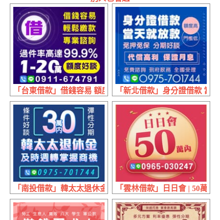
「台東借款」借錢容易 額度好談 | 1~20萬 專業諮詢輕鬆繳款
「新北借款」身分證借款 當天就
「南投借款」韓太太退休金 即時周轉掌握商機 | 30萬內 條
「雲林借款」日日會 | 50萬內