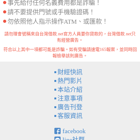
事先給付任何名義費用都是詐騙！
請不要提供門號或手機驗證碼！
勿依照他人指示操作ATM、或匯款！
請勿理會號稱來自台灣借款.net官方人員要你貸款的，台灣借款.net只
有經營廣告。
符合以上其中一項都可能是詐騙。如有受騙請速電165報案，並同時回
報檢舉該則廣告。
財經快訊
熱門影片
本站介紹
注意事項
廣告刊登
客服資訊
facebook
line社群