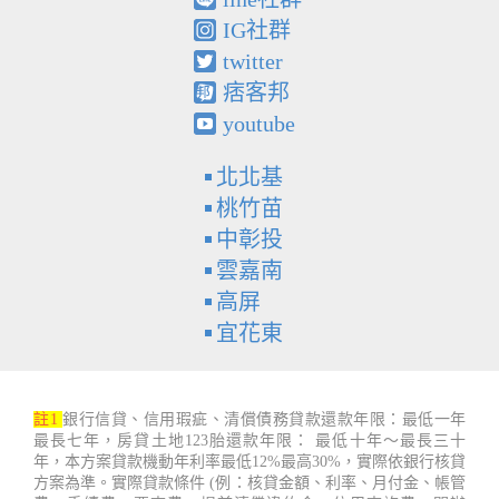
IG社群
twitter
痞客邦
youtube
北北基
桃竹苗
中彰投
雲嘉南
高屏
宜花東
註1
銀行信貸、信用瑕疵、清償債務貸款還款年限：最低一年
最長七年，房貸土地123胎還款年限： 最低十年～最長三十
年，本方案貸款機動年利率最低12%最高30%，實際依銀行核貸
方案為準。實際貸款條件 (例：核貸金額、利率、月付金、帳管