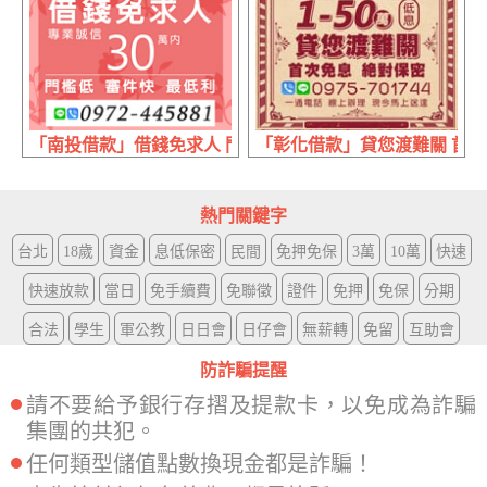
「南投借款」借錢免求人 門檻低審核快最低利 | 30萬內 專
「彰化借款」貸您渡難關 首次免
熱門關鍵字
台北
18歲
資金
息低保密
民間
免押免保
3萬
10萬
快速
快速放款
當日
免手續費
免聯徵
證件
免押
免保
分期
合法
學生
軍公教
日日會
日仔會
無薪轉
免留
互助會
防詐騙提醒
請不要給予銀行存摺及提款卡，以免成為詐騙
集團的共犯。
任何類型儲值點數換現金都是詐騙！