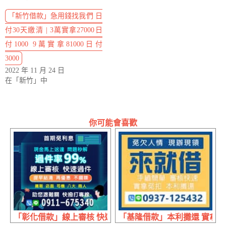
「新竹借款」急用錢找我們 日
付30天繳清 | 3萬實拿27000日
付1000 9萬實拿81000日付
3000
2022 年 11 月 24 日
在「新竹」中
你可能會喜歡
「彰化借款」線上審核 快速過件 | 現金馬上送達 問題秒解
「基隆借款」本利攤還 實拿免扣