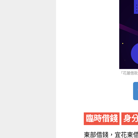
「花蓮借款」
臨時借錢
身
東部借錢，宜花東