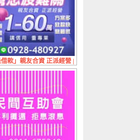
 60萬內 最低利多元方案搭配
借款」親友合資 正派經營 | 1~60萬 講信用重專業