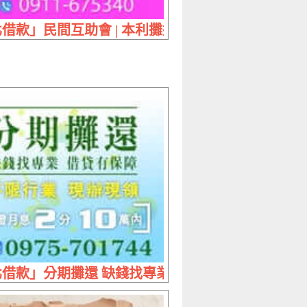
 利息最低到府服務
借款」民間互助會 | 本利攤還 拒息滾息
業 | 免押免保 辦理最簡單
借款」分期攤還 缺錢找專業借貸有保障 | 10萬內 