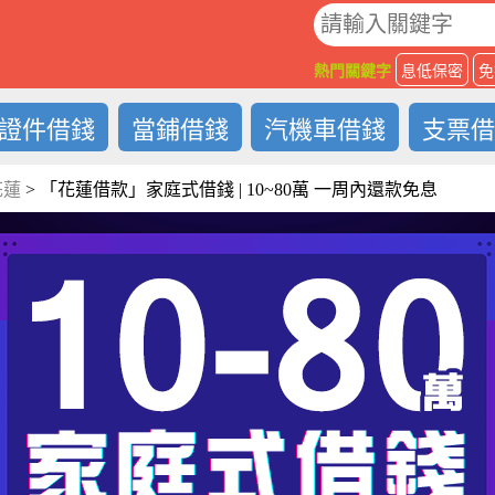
O
熱門關鍵字
息低保密
免
證件借錢
當鋪借錢
汽機車借錢
支票
花蓮
>
「花蓮借款」家庭式借錢 | 10~80萬 一周內還款免息