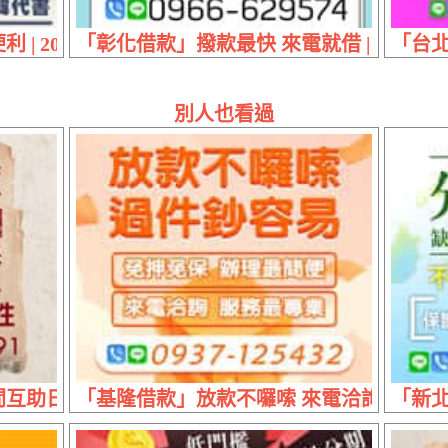
 | 20萬內 免擔保簡單辦輕鬆還
「彰化借款」撥款最快 來電就借 | 5萬內
「台北
別人也看過
助日仔會 | 30萬內 免擔保免求人
「基隆借款」放款不囉嗦 來電洽詢服務最專
「新北