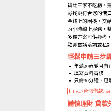
貨比三家不吃虧，
尋找更符合您的借
金錢上的困擾，交
24小時線上服務，
多種方案可供參考
歡迎電話洽詢或私訊加
輕鬆申請三步
年滿20歲並且有
填寫資料審核
只需30分鐘，迅
https://台灣借款.ne
謹慎理財 貸款