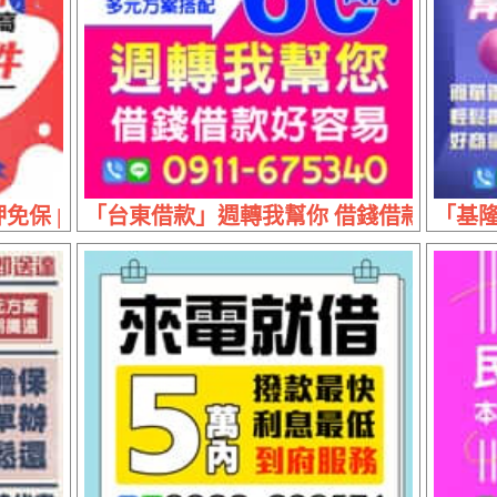
保 | 30萬內 首借優惠
「台東借款」週轉我幫你 借錢借款好容易 |
「基隆