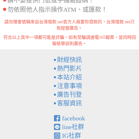
請不要提供門號或手機驗證碼！
勿依照他人指示操作ATM、或匯款！
請勿理會號稱來自台灣借款.net官方人員要你貸款的，台灣借款.net只
有經營廣告。
符合以上其中一項都可能是詐騙。如有受騙請速電165報案，並同時回
報檢舉該則廣告。
財經快訊
熱門影片
本站介紹
注意事項
廣告刊登
客服資訊
facebook
line社群
IG社群