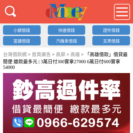
借錢LOGO
小額借錢
快速借錢
證件借錢
當鋪借錢
汽機車借錢
支票借錢
台灣借款網
>
首頁廣告
>
高屏
>
高雄
>
「高雄借款」借貸最
簡便 繳款最多元 | 3萬日付300實拿27000 6萬日付600實拿
54000