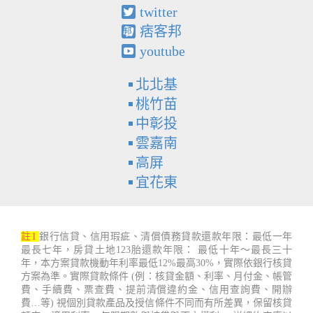
twitter
痞客邦
youtube
北北基
桃竹苗
中彰投
雲嘉南
高屏
宜花東
註1
銀行信貸、信用瑕疵、清償債務貸款還款年限：最低一年
最長七年，房貸土地123胎還款年限： 最低十年～最長三十
年，本方案貸款機動年利率最低12%最高30%，實際依銀行核貸
方案為準。實際貸款條件 (例：核貸金額、利率、月付金、帳管
費、手續費、票查費、提前清償違約金、信用查詢費、開辦
費…等) 視個別貸款產品及授信條件不同而有所差異，保留核貸