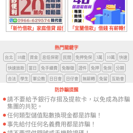
「新竹借款」家庭借貸 超便利 | 20萬內 免擔保簡單辦輕鬆還
「宜蘭借款」借錢 有薪轉免等待 
熱門關鍵字
台北
18歲
資金
息低保密
民間
免押免保
3萬
10萬
快速
快速放款
當日
免手續費
免聯徵
證件
免押
免保
分期
合法
學生
軍公教
日日會
日仔會
無薪轉
免留
互助會
防詐騙提醒
請不要給予銀行存摺及提款卡，以免成為詐騙
集團的共犯。
任何類型儲值點數換現金都是詐騙！
事先給付任何名義費用都是詐騙！