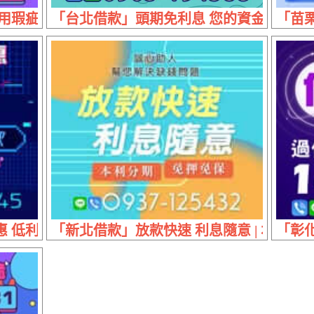
瑕疵可談 | 20萬內 專案優惠降息乾脆
「台北借款」頭期免利息 您的資金幫你準備充
「苗栗
低利月繳息 | 30萬內 有工作就立馬放款
「新北借款」放款快速 利息隨意 | 本利分
「彰化