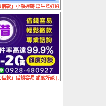
足 | 30萬內 條件好談實拿免扣
借款」小額週轉 您生意好夥伴 | 首次借款享優惠
期 免押免保
借款」借錢容易 額度好談 | 1~20萬 專業諮詢輕鬆