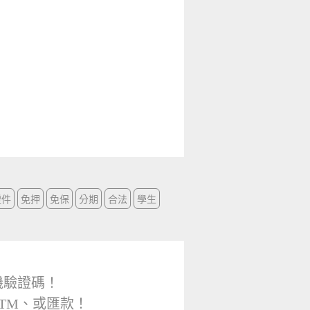
證件
免押
免保
分期
合法
學生
機驗證碼！
TM、或匯款！