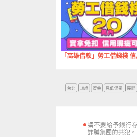
「高雄借款」勞工借錢棧 信用
台北
18歲
資金
息低保密
民間
請不要給予銀行
詐騙集團的共犯。