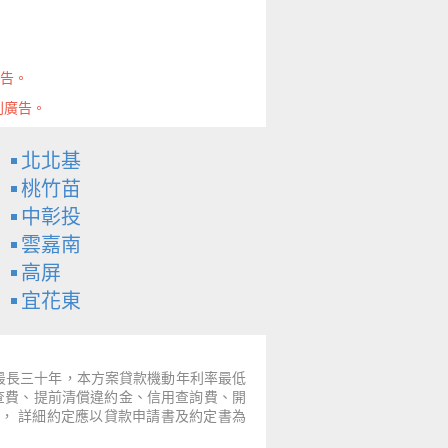
廣告。
則廣告。
北北基
桃竹苗
中彰投
雲嘉南
高屏
宜花東
～最長三十年，本方案貸款機動年利率最低
票查費、提前清償違約金、信用查詢費、開
， 詳細約定應以貸款申請書及約定書為