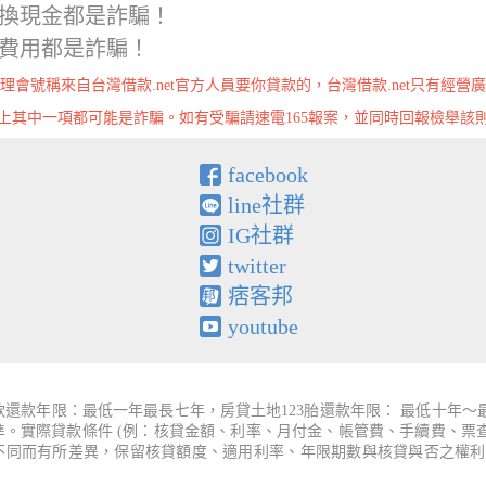
換現金都是詐騙！
費用都是詐騙！
理會號稱來自台灣借款.net官方人員要你貸款的，台灣借款.net只有經營
上其中一項都可能是詐騙。如有受騙請速電165報案，並同時回報檢舉該
facebook
line社群
IG社群
twitter
痞客邦
youtube
還款年限：最低一年最長七年，房貸土地123胎還款年限： 最低十年
為準。實際貸款條件 (例：核貸金額、利率、月付金、帳管費、手續費、
件不同而有所差異，保留核貸額度、適用利率、年限期數與核貸與否之權利