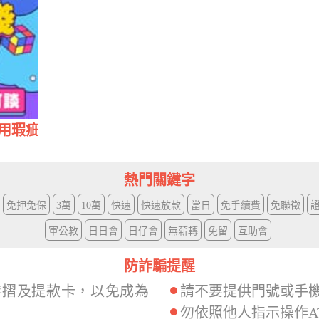
瑕疵可談 | 20萬內 專案優惠降息乾脆
熱門關鍵字
免押免保
3萬
10萬
快速
快速放款
當日
免手續費
免聯徵
軍公教
日日會
日仔會
無薪轉
免留
互助會
防詐騙提醒
存摺及提款卡，以免成為
請不要提供門號或手
勿依照他人指示操作A