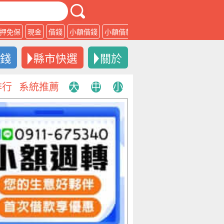
押免保
現金
借錢
小額借錢
小額借款
借款
借錢
縣市快選
關於
排行
系統推薦
大
中
小