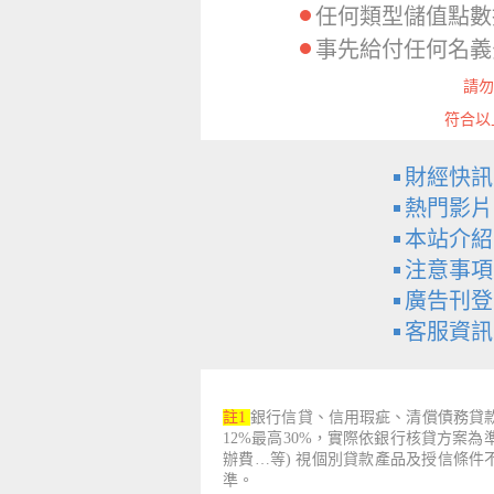
任何類型儲值點數
事先給付任何名義
請勿
符合以
財經快訊
熱門影片
本站介紹
注意事項
廣告刊登
客服資訊
註1
銀行信貸、信用瑕疵、清償債務貸款
12%最高30%，實際依銀行核貸方案
辦費…等) 視個別貸款產品及授信條
準。